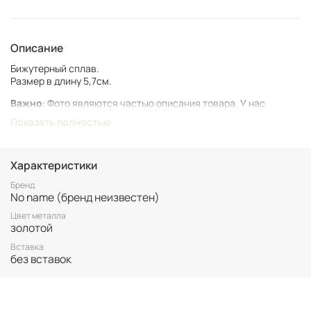
Описание
Бижутерный сплав.
Размер в длину 5,7см.
Важно
: Фото являются частью описания товара. У нас
представлен подлинный винтаж, который может иметь следы
Показать полностью
времени и использования.
Винтаж не подлежит возврату. Все важные для вас нюансы по
размеру и состоянию уточняйте перед покупкой.
Характеристики
Все товары представлены в единственном экземпляре. Бронь
Бренд
No name (бренд неизвестен)
возможна только после 100% оплаты.
Неоплаченные заказы аннулируются.
Цвет металла
золотой
Вставка
без вставок