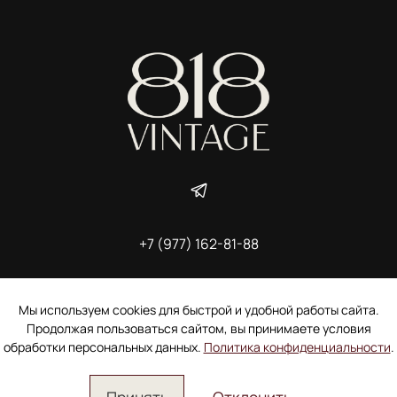
+7 (977) 162-81-88
ИП Ширшова Александра Алексеевна,
ИНН 691507118728
Пользовательское соглашение
Мы используем cookies для быстрой и удобной работы сайта.
Электронное согласие покупателя на рассылку
Продолжая пользоваться сайтом, вы принимаете условия
Согласие на обработку персональных данных
обработки персональных данных.
Политика конфиденциальности
.
Принять
Отклонить