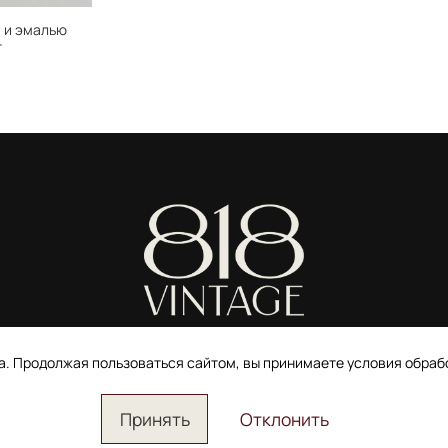
 и эмалью
r
ИП Ширшова Александра Алексеевна,
ИНН 691507118728
та. Продолжая пользоваться сайтом, вы принимаете условия обра
Пользовательское соглашение
Электронное согласие покупателя на рассылку
Согласие на обработку персональных данных
Принять
Отклонить