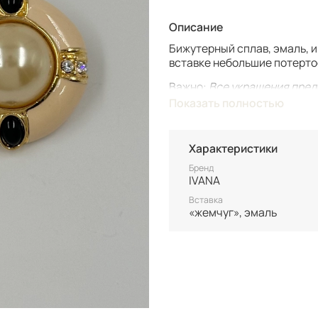
Описание
Бижутерный сплав, эмаль, 
вставке небольшие потерто
Важно:
Все украшения пред
возможности повтора.
Показать полностью
Для вашего комфорта у нас
вашим только после оплаты
Характеристики
Винтаж не подлежит возврат
состоянию уточняйте перед
Бренд
IVANA
Вставка
«жемчуг», эмаль