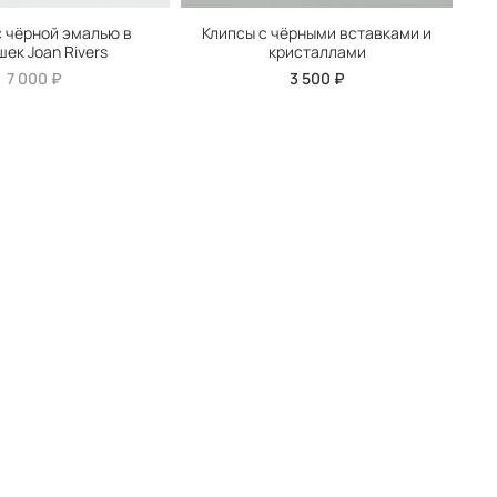
с чёрной эмалью в
Клипсы с чёрными вставками и
К
ек Joan Rivers
кристаллами
7 000 ₽
3 500 ₽