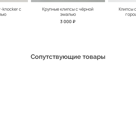
r-knocker с
Крупные клипсы с чёрной
Клипсы 
лью
эмалью
горош
3 000 ₽
Сопутствующие товары