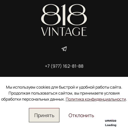
+7 (977) 162-81-88
ИП Ширшова Александра Алексеевна,
ИНН 691507118728
Пользовательское соглашение
Мы используем cookies для быстрой и удобной работы сайта.
Электронное согласие покупателя на рассылку
Продолжая пользоваться сайтом, вы принимаете условия
Согласие на обработку персональных данных
обработки персональных данных.
Политика конфиденциальности
.
Принять
Отклонить
Loading
Главная
Поиск
Корзина
Избранное
Профиль