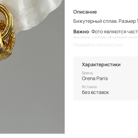
Описание
Бижутерный сплав. Размер 1,
Важно
: Фото являются час
винтаж, который может име
Показать полностью
Винтаж не подлежит возврат
состоянию уточняйте перед
Характеристики
Все товары представлены в
после 100% оплаты.
Бренд
Неоплаченные заказы анну
Orena Paris
Вставка
без вставок