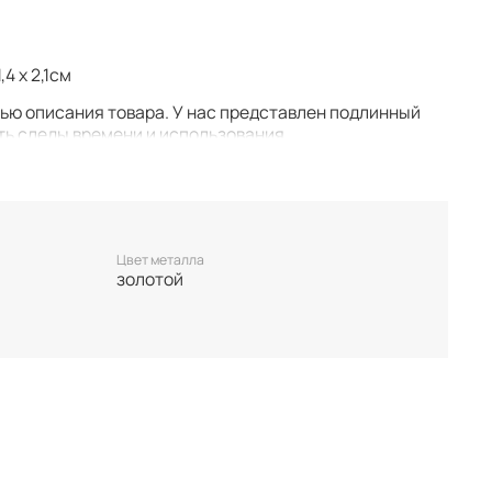
4 x 2,1см
тью описания товара. У нас представлен подлинный
ть следы времени и использования.
у. Все важные для вас нюансы по размеру и
 покупкой.
 единственном экземпляре. Бронь возможна только
Цвет металла
лируются.
золотой