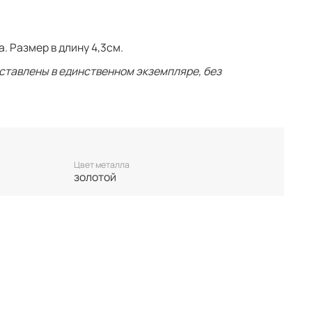
. Размер в длину 4,3см.
ставлены в единственном экземпляре, без
 нет БРОНИ, украшение гарантировано становится
. Неоплаченные заказы аннулируются.
у. Все важные для вас нюансы по размеру и
 покупкой.
Цвет металла
золотой