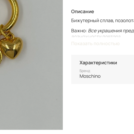
Описание
Бижутерный сплав, позолота
Важно:
Все украшения пред
возможности повтора.
Для вашего комфорта у нас
Показать полностью
вашим только после оплаты
Винтаж не подлежит возврат
Характеристики
состоянию уточняйте перед
Бренд
Moschino