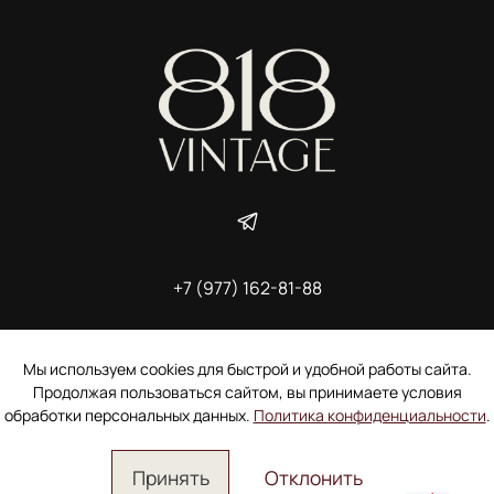
+7 (977) 162-81-88
ИП Ширшова Александра Алексеевна,
ИНН 691507118728
Пользовательское соглашение
Мы используем cookies для быстрой и удобной работы сайта.
Электронное согласие покупателя на рассылку
Продолжая пользоваться сайтом, вы принимаете условия
Согласие на обработку персональных данных
обработки персональных данных.
Политика конфиденциальности
.
Принять
Отклонить