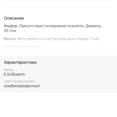
Описание
Фарфор. Присутствуют потемнения позолоты. Диаметр
20,7см.
Важно
: Фото являются частью описания товара. У нас
представлен подлинный винтаж, который может иметь следы
Показать полностью
времени и использования.
Винтаж не подлежит возврату. Все важные для вас нюансы по
размеру и состоянию уточняйте перед покупкой.
Характеристики
Все товары представлены в единственном экземпляре. Бронь
Бренд
E.M.Boehm
возможна только после 100% оплаты.
Неоплаченные заказы аннулируются.
Цвет посуды/декора
комбинированный