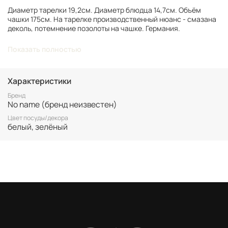
Диаметр тарелки 19,2см. Диаметр блюдца 14,7см. Объём
чашки 175см. На тарелке производственный нюанс - смазана
деколь, потемнение позолоты на чашке. Германия.
Важно
: Фото являются частью описания товара. У нас
Показать полностью
представлен подлинный винтаж, который может иметь следы
времени и использования.
Винтаж не подлежит возврату. Все важные для вас нюансы по
Характеристики
размеру и состоянию уточняйте перед покупкой.
Бренд
No name (бренд неизвестен)
Все товары представлены в единственном экземпляре. Бронь
возможна только после 100% оплаты.
Цвет посуды/декора
Неоплаченные заказы аннулируются.
белый, зелёный