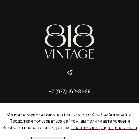
+7 (977) 162-81-88
ИП Ширшова Александра Алексеевна,
ИНН 691507118728
Пользовательское соглашение
Мы используем cookies для быстрой и удобной работы сайта.
Электронное согласие покупателя на рассылку
Продолжая пользоваться сайтом, вы принимаете условия
Согласие на обработку персональных данных
обработки персональных данных.
Политика конфиденциальности
.