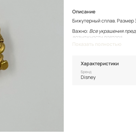
Описание
Бижутерный сплав. Размер 
Важно:
Все украшения пред
возможности повтора.
Показать полностью
Для вашего комфорта у нас
вашим только после оплаты
Характеристики
Винтаж не подлежит возврат
состоянию уточняйте перед
Бренд
Disney