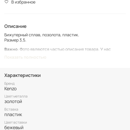
В избранное
Описание
Бижутерный сплав, позолота, пластик.
Размер 3,5.
Важно
: Фото являются частью описания товара. У нас
представлен подлинный винтаж, который может иметь следы
Показать полностью
времени и использования.
Винтаж не подлежит возврату. Все важные для вас нюансы по
размеру и состоянию уточняйте перед покупкой.
Характеристики
Все товары представлены в единственном экземпляре. Бронь
Бренд
Kenzo
возможна только после 100% оплаты.
Неоплаченные заказы аннулируются.
Цвет металла
золотой
Вставка
пластик
Цвет вставки
бежевый