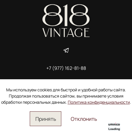
+7 (977) 162-81-88
ИП Ширшова Александра Алексеевна,
ИНН 691507118728
Пользовательское соглашение
Мы используем cookies для быстрой и удобной работы сайта.
Электронное согласие покупателя на рассылку
Продолжая пользоваться сайтом, вы принимаете условия
Согласие на обработку персональных данных
обработки персональных данных.
Политика конфиденциальности
.
Принять
Отклонить
Loading
Главная
Поиск
Корзина
Избранное
Профиль