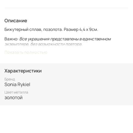
Описание
Бижутерный сплав, позолота. Размер 4,4 x 9см.
Важно:
Все украшения представлены в единственном
экземпляре, без возможности повтора.
Показать полностью
Для вашего комфорта у нас нет БРОНИ, украшение
гарантировано становится вашим только после оплаты.
Неоплаченные заказы аннулируются.
Характеристики
Винтаж не подлежит возврату. Все важные для вас нюансы по
размеру и состоянию уточняйте перед покупкой.
Бренд
Sonia Rykiel
Цвет металла
золотой