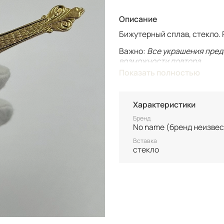
Описание
Бижутерный сплав, стекло. 
Важно:
Все украшения пред
возможности повтора.
Для вашего комфорта у нас
Показать полностью
вашим только после оплаты
Винтаж не подлежит возврат
Характеристики
состоянию уточняйте перед
Бренд
No name (бренд неизвес
Вставка
стекло