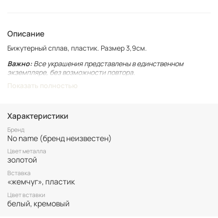
Описание
Бижутерный сплав, пластик. Размер 3,9см.
Важно:
Все украшения представлены в единственном
экземпляре, без возможности повтора.
Показать полностью
Для вашего комфорта у нас нет БРОНИ, украшение
гарантировано становится вашим только после оплаты.
Неоплаченные заказы аннулируются.
Характеристики
Винтаж не подлежит возврату. Все важные для вас нюансы по
размеру и состоянию уточняйте перед покупкой.
Бренд
No name (бренд неизвестен)
Цвет металла
золотой
Вставка
«жемчуг», пластик
Цвет вставки
белый, кремовый