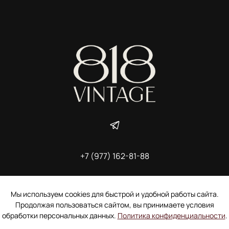
+7 (977) 162-81-88
ИП Ширшова Александра Алексеевна,
ИНН 691507118728
Пользовательское соглашение
Мы используем cookies для быстрой и удобной работы сайта.
Электронное согласие покупателя на рассылку
Продолжая пользоваться сайтом, вы принимаете условия
Согласие на обработку персональных данных
обработки персональных данных.
Политика конфиденциальности
.