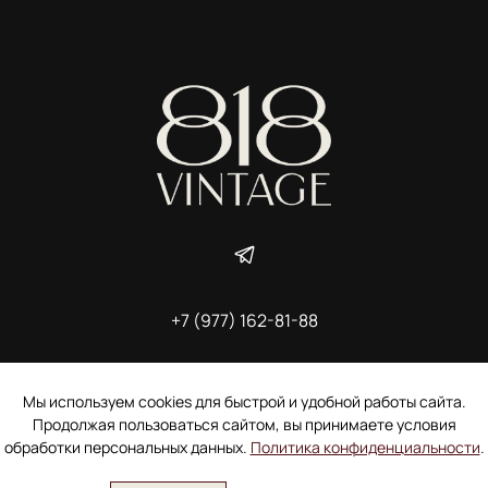
+7 (977) 162-81-88
ИП Ширшова Александра Алексеевна,
ИНН 691507118728
Пользовательское соглашение
Мы используем cookies для быстрой и удобной работы сайта.
Электронное согласие покупателя на рассылку
Продолжая пользоваться сайтом, вы принимаете условия
Согласие на обработку персональных данных
обработки персональных данных.
Политика конфиденциальности
.