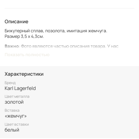
Описание
Бижутерный сплав, позолота, имитация жемчуга.
Размер 3,5 х 4,3см.
Важно
: Фото являются частью описания товара. У нас
представлен подлинный винтаж, который может иметь следы
Показать полностью
времени и использования.
Винтаж не подлежит возврату. Все важные для вас нюансы по
размеру и состоянию уточняйте перед покупкой.
Характеристики
Все товары представлены в единственном экземпляре. Бронь
Бренд
Karl Lagerfeld
возможна только после 100% оплаты.
Неоплаченные заказы аннулируются.
Цвет металла
золотой
Вставка
«жемчуг»
Цвет вставки
белый