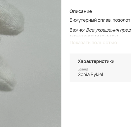
Описание
Бижутерный сплав, позолота.
Важно:
Все украшения пред
возможности повтора.
Для вашего комфорта у нас
Показать полностью
вашим только после оплаты
Винтаж не подлежит возврат
Характеристики
состоянию уточняйте перед
Бренд
Sonia Rykiel