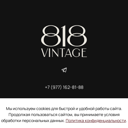
+7 (977) 162-81-88
ИП Ширшова Александра Алексеевна,
ИНН 691507118728
Пользовательское соглашение
Мы используем cookies для быстрой и удобной работы сайта.
Электронное согласие покупателя на рассылку
Продолжая пользоваться сайтом, вы принимаете условия
Согласие на обработку персональных данных
обработки персональных данных.
Политика конфиденциальности
.