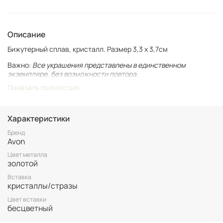
Описание
Бижутерный сплав, кристалл. Размер 3,3 х 3,7см
Важно:
Все украшения представлены в единственном
экземпляре, без возможности повтора.
Показать полностью
Для вашего комфорта у нас нет БРОНИ, украшение
гарантировано становится вашим только после оплаты.
Неоплаченные заказы аннулируются.
Характеристики
Винтаж не подлежит возврату. Все важные для вас нюансы по
размеру и состоянию уточняйте перед покупкой.
Бренд
Avon
Цвет металла
золотой
Вставка
кристаллы/стразы
Цвет вставки
бесцветный