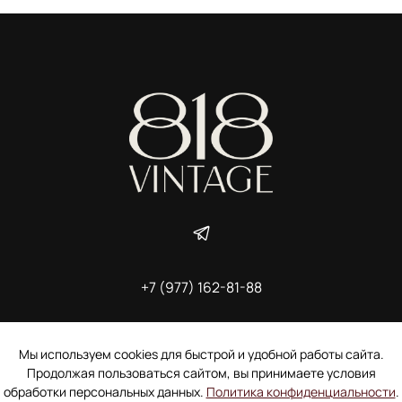
+7 (977) 162-81-88
ИП Ширшова Александра Алексеевна,
ИНН 691507118728
Пользовательское соглашение
Мы используем cookies для быстрой и удобной работы сайта.
Электронное согласие покупателя на рассылку
Продолжая пользоваться сайтом, вы принимаете условия
Согласие на обработку персональных данных
обработки персональных данных.
Политика конфиденциальности
.