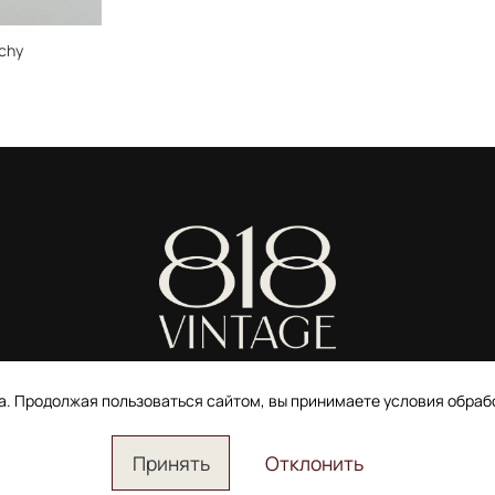
chy
ИП Ширшова Александра Алексеевна,
ИНН 691507118728
та. Продолжая пользоваться сайтом, вы принимаете условия обра
Пользовательское соглашение
Электронное согласие покупателя на рассылку
Согласие на обработку персональных данных
Принять
Отклонить