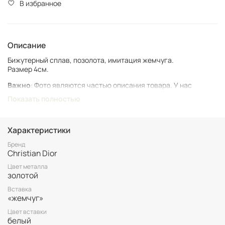
В избранное
Описание
Бижутерный сплав, позолота, имитация жемчуга.
Размер 4см.
Важно
: Фото являются частью описания товара. У нас
представлен подлинный винтаж, который может иметь следы
Показать полностью
времени и использования.
Винтаж не подлежит возврату. Все важные для вас нюансы по
размеру и состоянию уточняйте перед покупкой.
Характеристики
Все товары представлены в единственном экземпляре. Бронь
Бренд
Christian Dior
возможна только после 100% оплаты.
Неоплаченные заказы аннулируются.
Цвет металла
золотой
Вставка
«жемчуг»
Цвет вставки
белый