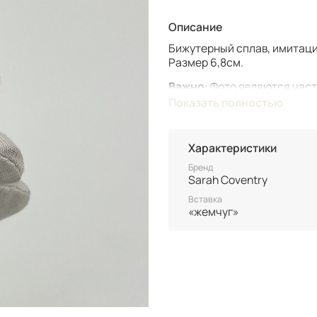
Описание
Бижутерный сплав, имитаци
Размер 6,8см.
Важно
: Фото являются час
винтаж, который может име
Показать полностью
Винтаж не подлежит возврат
состоянию уточняйте перед
Характеристики
Все товары представлены в
Бренд
после 100% оплаты.
Sarah Coventry
Неоплаченные заказы анну
Вставка
«жемчуг»