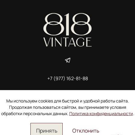
+7 (977) 162-81-88
ИП Ширшова Александра Алексеевна,
ИНН 691507118728
Пользовательское соглашение
Мы используем cookies для быстрой и удобной работы сайта.
Электронное согласие покупателя на рассылку
Продолжая пользоваться сайтом, вы принимаете условия
Согласие на обработку персональных данных
обработки персональных данных.
Политика конфиденциальности
.
Принять
Отклонить