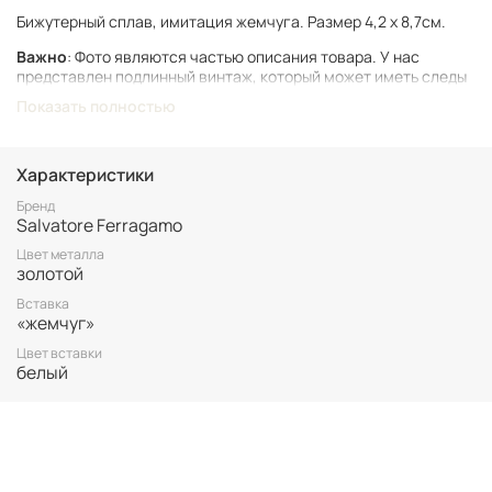
Бижутерный сплав, имитация жемчуга. Размер 4,2 x 8,7см.
Важно
: Фото являются частью описания товара. У нас
представлен подлинный винтаж, который может иметь следы
времени и использования.
Показать полностью
Винтаж не подлежит возврату. Все важные для вас нюансы по
размеру и состоянию уточняйте перед покупкой.
Характеристики
Все товары представлены в единственном экземпляре. Бронь
возможна только после 100% оплаты.
Бренд
Salvatore Ferragamo
Неоплаченные заказы аннулируются.
Цвет металла
золотой
Вставка
«жемчуг»
Цвет вставки
белый