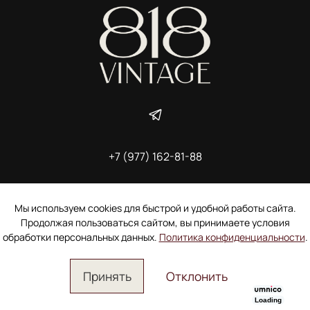
+7 (977) 162-81-88
ИП Ширшова Александра Алексеевна,
ИНН 691507118728
Пользовательское соглашение
Мы используем cookies для быстрой и удобной работы сайта.
Электронное согласие покупателя на рассылку
Продолжая пользоваться сайтом, вы принимаете условия
Согласие на обработку персональных данных
обработки персональных данных.
Политика конфиденциальности
.
Принять
Отклонить
Loading
Главная
Поиск
Корзина
Избранное
Профиль