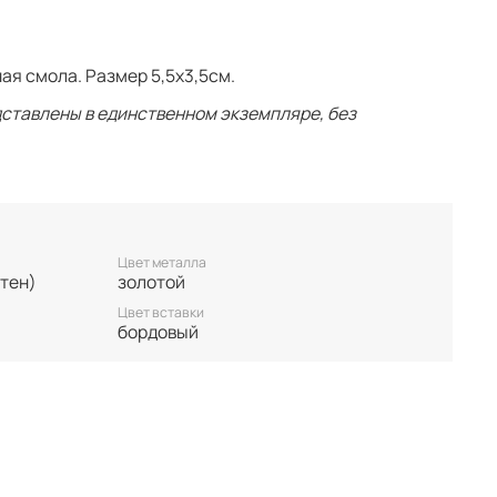
ая смола. Размер 5,5х3,5см.
ставлены в единственном экземпляре, без
 нет БРОНИ, украшение гарантировано становится
. Неоплаченные заказы аннулируются.
у. Все важные для вас нюансы по размеру и
 покупкой.
Цвет металла
тен)
золотой
Цвет вставки
бордовый