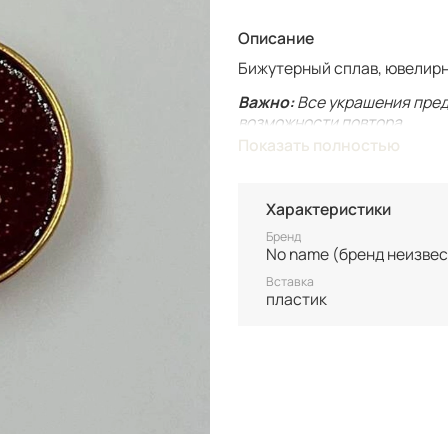
Описание
Бижутерный сплав, ювелирн
Важно:
Все украшения пред
возможности повтора.
Показать полностью
Для вашего комфорта у нас
вашим только после оплаты
Характеристики
Винтаж не подлежит возврат
состоянию уточняйте перед
Бренд
No name (бренд неизвес
Вставка
пластик