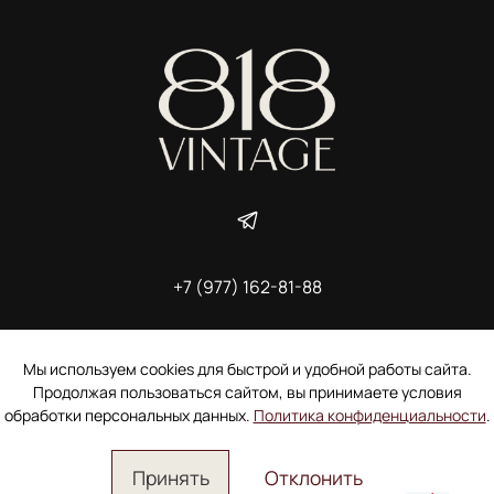
+7 (977) 162-81-88
ИП Ширшова Александра Алексеевна,
ИНН 691507118728
Пользовательское соглашение
Мы используем cookies для быстрой и удобной работы сайта.
Электронное согласие покупателя на рассылку
Продолжая пользоваться сайтом, вы принимаете условия
Согласие на обработку персональных данных
обработки персональных данных.
Политика конфиденциальности
.
Принять
Отклонить