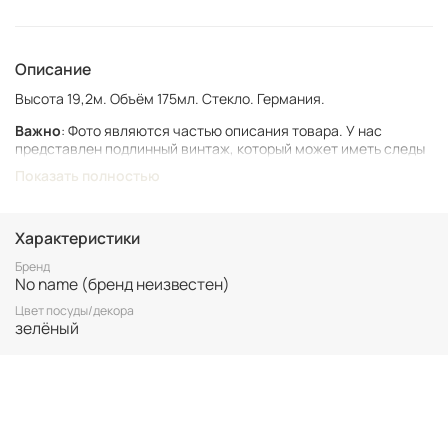
Описание
Высота 19,2м. Объём 175мл. Стекло. Германия.
Важно
: Фото являются частью описания товара. У нас
представлен подлинный винтаж, который может иметь следы
времени и использования.
Показать полностью
Винтаж не подлежит возврату. Все важные для вас нюансы по
размеру и состоянию уточняйте перед покупкой.
Характеристики
Все товары представлены в единственном экземпляре. Бронь
возможна только после 100% оплаты.
Бренд
No name (бренд неизвестен)
Неоплаченные заказы аннулируются.
Цвет посуды/декора
зелёный